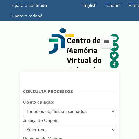
Ir para o conteúdo
English
Español
Fran
Ir para o rodapé
Centro de
Memória
Virtual do
Tribunal
Regional
do
CONSULTA PROCESSOS
Trabalho
Objeto da ação:
da 7ª
Região
Justiça de Origem:
Regional de Origem: